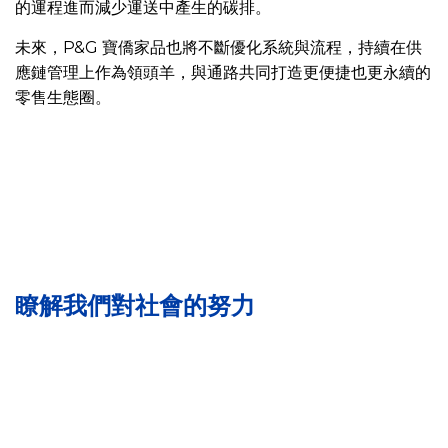
的運程進而減少運送中產生的碳排。
未來，P&G 寶僑家品也將不斷優化系統與流程，持續在供
應鏈管理上作為領頭羊，與通路共同打造更便捷也更永續的
零售生態圈。
瞭解我們對社會的努力
多
環
性
元
境
別
共
永
平
融
續
等