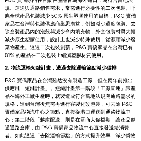
P&G 寶僑家品在台販售產品皆為海外進口，為符合當地法
規、運送與通路銷售需求，常需進行必要性的二次包裝。呼
應全球產品包裝減少 50% 原生塑膠使用的目標，P&G 寶僑
家品在台灣與包裝供應商集思廣益，例如減少過度包裝、去
除盒裝產品內的泡殼與減少盒內填充物，外盒包裝材質大幅
減少原生塑膠使用，設計上也減少特殊裁切，從源頭減少廢
棄物產生。透過二次包裝創新，P&G 寶僑家品在台灣已有
81% 的產品在二次包裝上縮減塑膠材質使用。
2. 物流運輸短鏈計畫，透過去除運輸節點減少碳排
P&G 寶僑家品在台灣雖然沒有製造工廠，但在兩年前推出
供應鏈「短鏈計畫」。短鏈計畫第一階段「工廠直運」讓產
品在海外工廠生產時，就製造成符合當地法規與通路需求的
規格，進到台灣後無需再進行客製化改包裝，可去除 P&G
寶僑家品物流中心之節點，直接從港口運送到通路物流中
心；第二階段「越庫配送」則是在電商大促檔期，讓產品越
過通路倉庫，由 P&G 寶僑家品物流中心直接發送給消費
者。如此透過「去除運輸節點」的方式提升效率，減少貨物