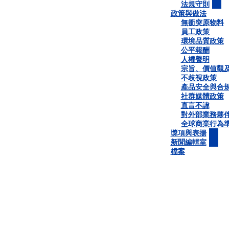
法規守則
政策與做法
無衝突原物料
員工政策
環境品質政策
公平報酬
人權聲明
宗旨、價值觀
不歧視政策
產品安全與合
社群媒體政策
直言不諱
對外部業務夥
全球商業行為
獎項與表揚
新聞編輯室
檔案