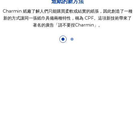
造紙的新方法
Charmin 紙廠了解人們只能購買柔軟或結實的紙張，因此創造了一種
新的方式讓同一張紙巾具備兩種特性，稱為 CPF。這項新技術帶來了
著名的廣告「請不要捏Charmin」。
參與改善人們的生活
為客戶提供的
優質產品
讓天天美好，已帶領我們超過 180
年。