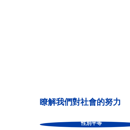
首要關注青少女月經貧窮議
未來長期的合作中，「月
極大的衝擊，好自在在全球
ii
讓他們心生畏懼
。若青少
落，也可能導致婦科疾病
確認識青春期，將會是幫
i
根據衛福部 2020 公
ii
資料來源：
Period Stig
瞭解我們對社會的努力
性別平等