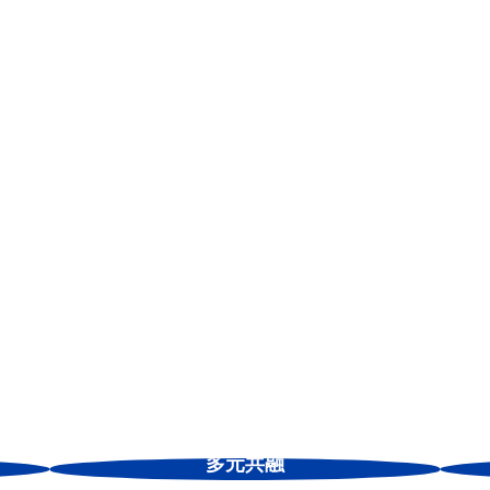
題 助弱勢少女脫離困境
經貧窮」將是好自在與志玲姊姊慈善基金會首要關注的議題。進
所做的調查顯示，52% 的青少女在青春期面臨自信心低落的問
女因為經濟或社會弱勢因素，無法取得足夠的生理用品，不僅上
，造成生心理健康惡化的問題。藉由雙方的合作將能提供陪伴與
助青少女們建立自信與自我認同的重要基礎。
布數據，乳癌為國人女性主要罹癌原因。資料來源：
衛生福利部公布
ma Around the World | Always®
多元共融