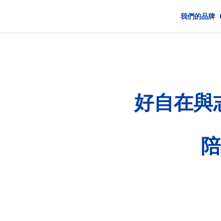
我們的品牌
品牌
創新
好自在與
產品安全
香味成分表
陪
P&G 寶僑家品旗下好自
發起「自在做自己．守護玲
訂長期公益合作備忘錄，