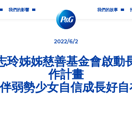
我們的影響
我們的故事
社群影響
我們是誰
2022/6/2
多元共融
P&G的歷史
志玲姊姊慈善基金會啟動
環境永續發展
最新消息
作計畫
道德及企業責任
伴弱勢少女自信成長好自
在長期關注少女的身心健康發展議題，五月底與志玲姊姊慈善基金會
距離」公益合作，幫助弱勢少女脫離月經貧窮。今（2）日再宣
藉由結合雙方的資源與號召力讓大眾更關注弱勢少女所面臨的身