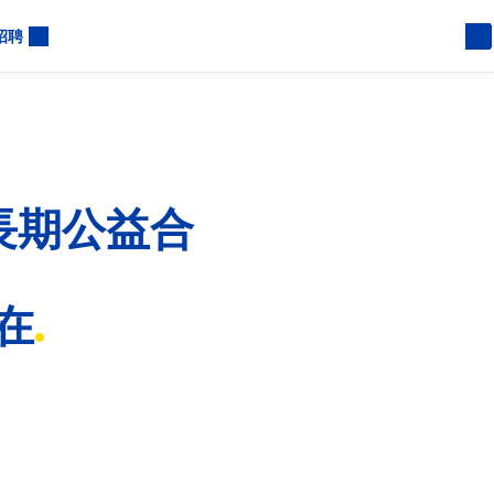
招聘
長期公益合
在
、momo 購物網合作，
布與志玲姊姊慈善基金會簽
心健康困境，也進一步幫助