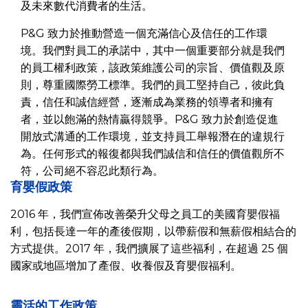
及未來數代消費者的生活。
P&G 致力於推動營造一個充滿信心及信任的工作環
境。我們對員工的承諾中，其中一個重要部分就是我們
的員工權利政策，該政策維護公司的宗旨、價值觀及原
則，尊重國際勞工標準。我們的員工堅持自己，彼此負
責，信任和誠信經營，逐漸成為業務的領導者和擁有
者，並以飽滿的熱情贏得競爭。P&G 致力於創造促進
開放式溝通的工作環境，並支持員工舉報潛在的違規行
為。任何形式的報復都與我們誠信和信任的價值觀所不
符，公司絕不容忍此類行為。
育嬰假政策
2016 年，我們宣佈改善榮升父母之員工的美國育嬰假福
利，包括長達一年的產後假期，以帶薪假和無薪假相結合的
方式提供。2017 年，我們擴展了這些福利，在超過 25 個
國家或地區增加了產假、收養假及育嬰假福利。
靈活的工作政策